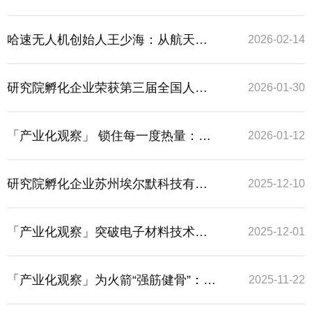
路演暨吴中区“LakeTech（太湖科
话”：智能感知技术打开工业设备监测
哈速无人机创始人王少海：从航天梦
2026-02-14
创）”创客大赛成功举办
新维度
想到低空飞行，让科技真正飞进生活
研究院孵化企业荣获第三届全国人工
2026-01-30
智能应用场景创新挑战赛总决赛二等
「产业化观察」 锁住每一度热量：新
2026-01-12
奖
材料技术为高耗能行业打造“节能铠甲”
研究院孵化企业苏州埃尔默科技有限
2025-12-10
公司完成首轮数千万元天使轮融资
「产业化观察」突破电子材料技术瓶
2025-12-01
颈！晔瓷电子正在加速国产替代
「产业化观察」为火箭“强筋健骨”：一
2025-11-22