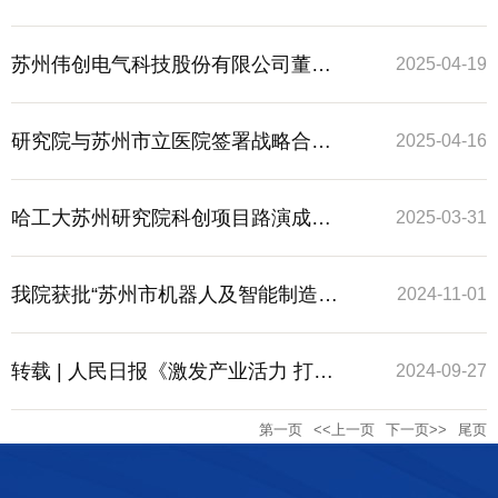
州研究院产学研成果破解粮食港口安
司
苏州伟创电气科技股份有限公司董事
2025-04-19
全难题
长胡智勇、苏州市吴中金融控股集团
研究院与苏州市立医院签署战略合作
2025-04-16
有限公司总经理杨冬琴一行到研究院
协议
哈工大苏州研究院科创项目路演成功
2025-03-31
座谈交流
举办
我院获批“苏州市机器人及智能制造概
2024-11-01
念验证中心”
转载 | 人民日报《激发产业活力 打造
2024-09-27
第一页
<<上一页
下一页>>
尾页
科创高地》