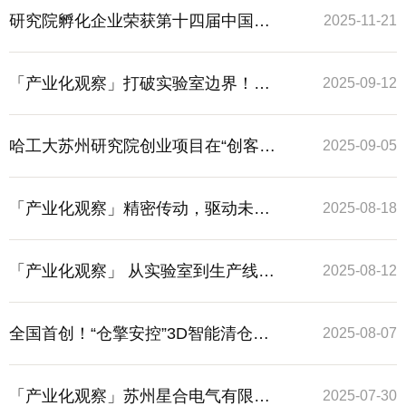
场关于高端材料成形的技术变革
研究院孵化企业荣获第十四届中国创
2025-11-21
新创业大赛新材料全国赛二等奖
「产业化观察」打破实验室边界！发
2025-09-12
表于顶尖期刊的超高温材料技术实现
哈工大苏州研究院创业项目在“创客中
2025-09-05
产业化突围
国”江苏省中小企业创新创业大赛（创
「产业化观察」精密传动，驱动未来
2025-08-18
业组）荣获一等奖第一名
制造
「产业化观察」 从实验室到生产线：
2025-08-12
全自由度微低重力模拟的产业化之路
全国首创！“仓擎安控”3D智能清仓监
2025-08-07
测控制系统落地日照港 ——哈工大苏
「产业化观察」苏州星合电气有限公
2025-07-30