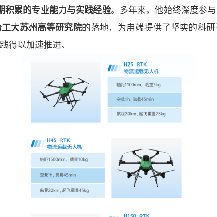
期积累的专业能力与
实践经验
。多年来，他始终深度参与
哈工大苏州
高等
研究院
的落地，为甪端提供了坚实的科研
践得以
加速
推进。