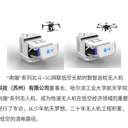
“
甪端
”
系列
北斗
+5G
网联低空长航时数智巡检无人机
科技（苏州）有限公司
董事长
、哈尔滨工业大学航天学院
甪端”系列无人机，成为哈速
无人机
在低空经济领域的重要
进行了专访，从少年航天梦想、二十年无人机工程积累，
低空的清晰路径。