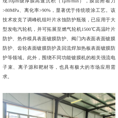
现
10
μ
m
级厚膜高速沉积（
1
μ
m/min
），膜层附着力
>80MPa
、离化率
>90%
，显著优于传统喷涂工艺。该
技术攻克了调峰机组叶片水蚀防护瓶颈，已应用于大
型发电汽轮机，并可拓展至燃气轮机
1500
℃高温叶片
防护、热作模具表面镀膜防护、阀门内表面表面镀膜
防护、齿轮表面镀膜防护及回流焊加热板表面镀膜防
护等领域。此外，围绕不同功能镀膜机的相关强流电
子束、离子源和靶材等，也具有极大的市场应用需
求。