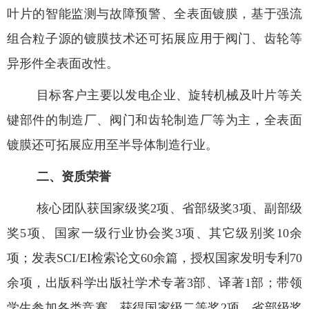
叶片的智能监测与故障预警、全表面镀膜，基于强流
组合粒子源的镀膜技术还可拓展应用于阀门、齿轮等
异形件全表面改性。
目标客户主要以发电企业、旋转机械及叶片等关
键部件的制造厂、阀门和齿轮制造厂等为主，全表面
镀膜还可拓展应用至半导体制造行业。
二、资质荣誉
核心团队获国家级奖
2
项、省部级奖
3
项、副部级
奖
5
项、国家一级行业协会奖
3
项、其它级别奖
10
余
项；发表
SCI/EI
检索论文
60
余篇，授权国家发明专利
70
余项，出版科学出版社学术专著
3
部、译著
1
部；带领
学生参加各类竞赛，获得国家级二等奖
2
项，省部级奖