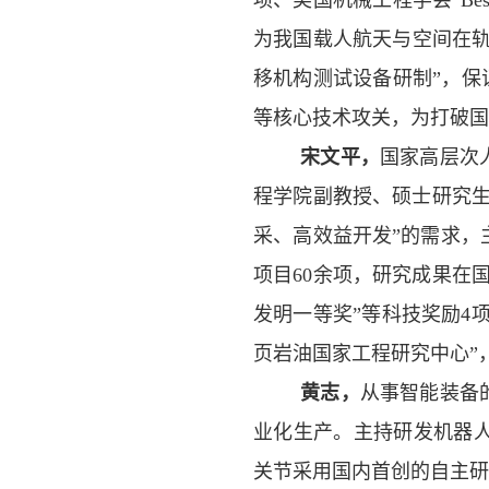
项、美国机械工程学会“
Bes
为我国载人航天与空间在
移机构测试设备研制”，保
等核心技术攻关，
为
打破国
宋文平
，
国家高层次
程学院副教授、硕士研究生
采、高效益开发”的需求，
项目
60
余项，研究成果在
发明一等奖”等科技奖励
4
页岩油国家工程研究中心”
黄志，
从事智能装备
业化生产。主持研发机器
关节采用国内首创的自主研