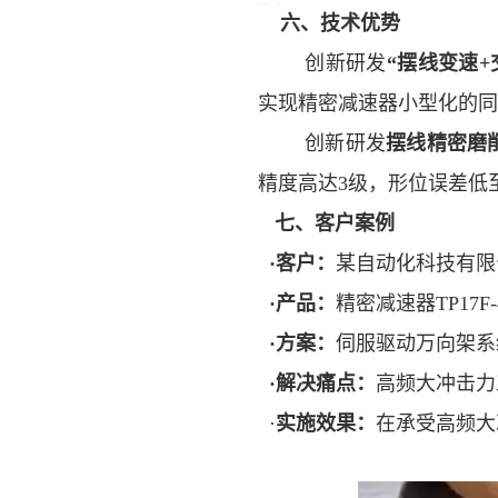
六、技术优势
创新研发
“摆线变速
+
实现精密减速器小型化的同
创新研发
摆线精密磨
精度高达
3
级，形位误差低
七、客户案例
·客户：
某自动化科技有限
·产品：
精密减速器
TP17F
·方案：
伺服驱动万向架系
·解决痛点：
高频大冲击力
·
实施效果：
在承受高频大