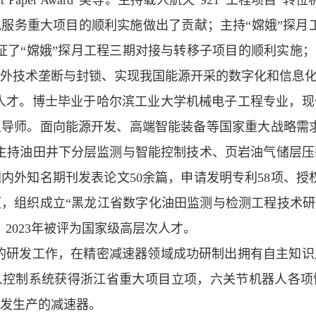
t Paper Award”
奖等。主持载人航天“
921”
工程项目“转位
轨服务重大项目的顺利实施做出了贡献
；
主持“嫦娥”探月
证了“嫦娥”探月工程三期对接与转移子项目的顺利实施
；
外技术垄断与封锁、实现我国能源开采的数字化和信息
人才。博士毕业于哈尔滨工业大学机械电子工程专业，现
导师。面向能源开发、高端智能装备等国家重大战略需
主持油田井下分层监测与智能控制技术、页岩油气储层
国内外知名期刊发表论文
50
余篇
，
申请发明专利
58
项、授
项，组织成立“黑龙江省数字化油田监测与检测工程技术研
，
2023
年被评为国家级高层次人才。
的研发工作，在精密减速器领域成功研制出拥有自主知识
人控制系统获得浙江省重大项目立项，六关节机器人各项
发生产的减速器。