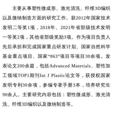
主要从事塑性微成形、激光清洗、纤维
3D
编织
以及微纳制造方面的研究工作。获
2012
年国家技术
发明二等奖
1
项，
2018
年、
2021
年省部级技术发明
一等奖
2
项，其他省部级奖励
3
项。作为项目负责人
先后承担和完成国家重点研发计划、国家自然科学
基金重点项目、国家
“863”
项目等项目
30
余项。发
表论文
200
余篇，包括
Advanced Materials
、塑性加
工领域
TOP1
期刊
Int J Plastic
论文等，获授权国家
发明专利
30
余项，参编专著手册
3
本，培养研究生
90
余人。主要研究内容包括：塑性微成形、激光清
洗、纤维
3D
编织以及微纳制造等。