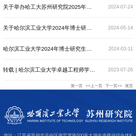
州研究院专项招生简介
关于举办哈工大苏州研究院2025年优
2024-07-24
秀研究生生源选拔暑期夏令营的通知
关于哈尔滨工业大学2024年博士研究
2024-05-14
生招生产教融合人才培养项目（苏州
哈尔滨工业大学2024年博士研究生招
2024-03-11
专项）专业学位博士生招生补充报名
生产教融合人才培养项目（苏州专
转载 | 哈尔滨工业大学卓越工程师学院
2023-07-26
第一页
<<上一页
下一页>>
尾页
的通知
项）专业学位博士生招生简介
2024年推免生 （含直博生）接收工作
细则
地址：江苏省苏州市吴中区南官渡路500号太湖金港商业综合体K