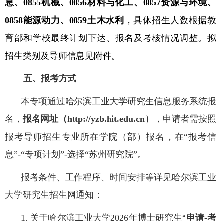
息、
0855
机械、
0856
材料与化工、
0857
资源与环境、
0858
能源动力、
0859
土木水利
，具体招生人数根据教
育部和学校最终计划下达、报名及考核情况调整。拟
招生类别及导师信息见附件。
五、报考方式
本专项
通过哈尔滨工业大学研究生信息服务系统报
名，
报名网址（
http://yzb.hit.edu.cn
）
，申请者
需按照
报考导师招生专业所在学院（部）报名，在“报考信
息”
-
“专项计划”
-
选择“苏州研究院”。
报考条件、工作程序、时间安排等详见哈尔滨工业
大学研究生招生网通知：
1.
关于哈尔滨工业大学
2026
年博士研究生“
申请
-
考