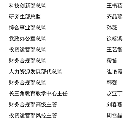
科技创新部总监
王书蓓
研究生部总监
齐晶瑶
综合事业部总监
孙薇
党政办公室总监
徐榕滨
投资运营部总监
王艺衡
财务合规部总监
穆笛
人力资源发展部代总监
崔艳霞
财务合规部总监
韩强
长三角教育教学中心主任
赵亚丁
财务合规部高级主管
刘春燕
投资运营部风控主管
周雪晶