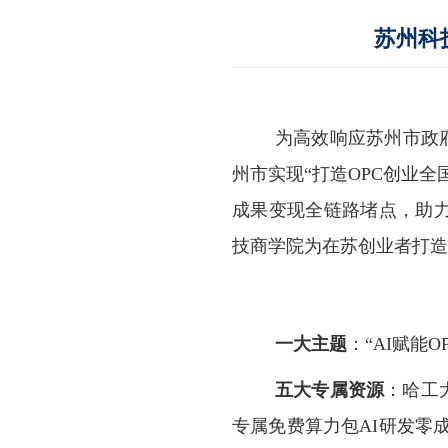
苏州科
为高效响应苏州市政
州市实现“打造
OPC
创业全
成果变现全链路堵点，助
技商学院为在苏创业者打造
一大主题
：“
AI
赋能
O
五大专属资源
：哈工
专属免费算力包
AI
研发零