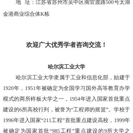
地
址：江苏省苏州市吴中区南官渡路
500
号太湖
金港商业综合体
K
栋
欢迎广大优秀学者咨询交流！
哈尔滨工业大学
哈尔滨工业大学隶属于工业和信息化部，始建于
1920
年，
1951
年被确定为全国学习国外高等教育办学
模式的两所样板大学之一，
1954
年进入国家首批重点
建设的
6
所高校行列，被誉为“工程师的摇篮”。学校于
1996
年进入国家“
211
工程”首批重点建设高校，
1999
年
被确定为国家首批“
985
工程”重点建设的
9
所大学之