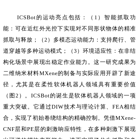
ICSBot
的运动亮点包括：（
1
）智能抓取功
能：可在近红外光控下实现对不同形状物体的精准
抓取与释放；（
2
）多模态运动能力：支持爬行、管
道穿越等多种运动模式；（
3
）环境适应性：在非结
构化场景中展现出稳定作业能力。这一研究成果为
二维纳米材料
MXene
的制备与实际应用开辟了新途
径，尤其是在柔性软体机器人领域具有重要价值
（图
2
）。
ICSBot
的诞生是软体机器人领域的一项
重大突破。它通过
DIW
技术与理论计算、
FEA
相结
合，实现了初始卷绕结构的精确控制。凭借
MXene-
CNF
层和
PE
层的刺激响应特性，在多种刺激下展现