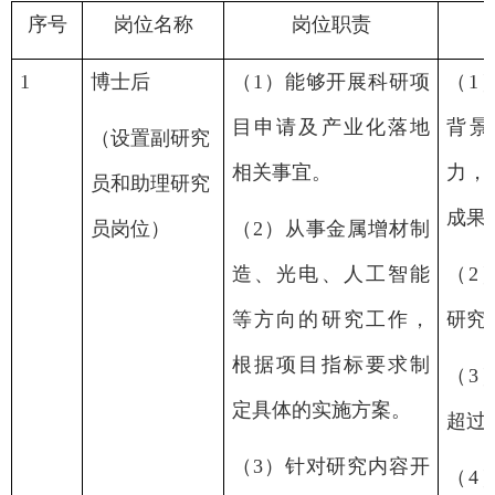
序号
岗位名称
岗位职责
1
博士后
（
1
）能够开展科研项
（
1
目申请及产业化落地
背景
（设置副研究
相关事宜。
力，
员和助理研究
成果
员岗位）
（
2
）从事金属增材制
造、光电、人工智能
（
2
等方向的研究工作，
研究
根据项目指标要求制
（
3
定具体的实施方案。
超过
（
3
）针对研究内容开
（
4