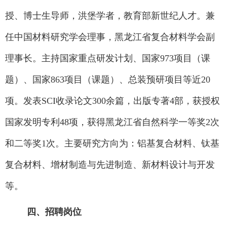
授、博士生导师，洪堡学者，教育部新世纪人才。兼
任中国材料研究学会理事，黑龙江省复合材料学会副
理事长。主持国家重点研发计划、国家
973
项目（课
题）、国家
863
项目（课题）、总装预研项目等近
20
项。发表
SCI
收录论文
300
余篇，出版专著
4
部，获授权
国家发明专利
48
项，获得黑龙江省自然科学一等奖
2
次
和二等奖
1
次。主要研究方向为：铝基复合材料、钛基
复合材料、增材制造与先进制造、新材料设计与开发
等。
四、招聘岗位