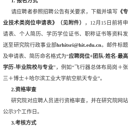
1.
报名方式
请应聘者参照招聘公告有关要求，下载并填写
《专
业技术类岗位申请表》（见附件）
，
12
月
15
日前将申
请表、个人简历、学历学位证书、职称证书等资料发
送至研究院行政事业部
hrhitsri@hit.edu.cn
。邮件标题
及申请表、简历命名格式为“
应聘岗位
+
团队
-
姓名
-
最高
学历
-
毕业院校与专业
”，例如“飞行器总体布局岗＋张
三＋博士＋哈尔滨工业大学航空航天专业”。
2.
资格审查
研究院对应聘人员进行资格审查，并在研究院网站
公示
3
个工作日。
3.
考核方式