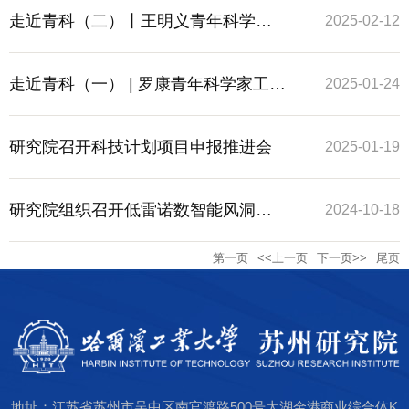
工作室
走近青科（二）丨王明义青年科学家
2025-02-12
工作室
走近青科（一） | 罗康青年科学家工作
2025-01-24
室
研究院召开科技计划项目申报推进会
2025-01-19
研究院组织召开低雷诺数智能风洞建
2024-10-18
第一页
<<上一页
下一页>>
尾页
设方案可行性评审会
地址：江苏省苏州市吴中区南官渡路500号太湖金港商业综合体K