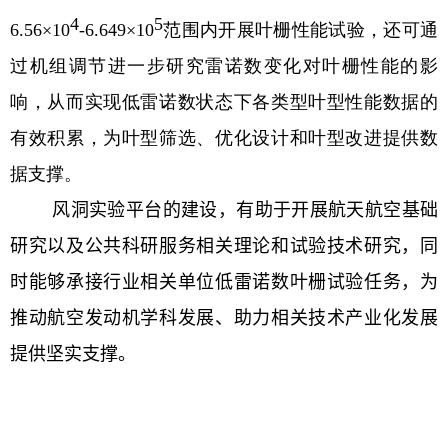
4
5
6.56×10
-6.649×10
范围内开展叶栅性能试验，还可通
过机组调节进一步研究雷诺数变化对叶栅性能的影
响，从而实现低雷诺数状态下各类型叶型性能数据的
有效积累，为叶型筛选、优化设计和叶型改进提供数
据支撑。
风洞实验平台
的建设
，有助于开展航天航空基础
研究
以及
公共科研服务相关理论
和
试验技术研究，
同
时能够
承接行业
相关
单位
低雷诺数叶栅试验任务，
为
推动航空发动机学科发展
、
助力相关技术产业化发展
提供坚实支撑
。