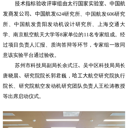
技术指标
验收
评审组
由太行国家实验室、中国航
发商发公司、中国航发
624
研究所、中国航发
606
研究
所、中国航发贵阳发动机设计研究所、上海交通大
学、南京航空航天大学等
8
家单位的
11
名专家组成。
经
过项目负责人汇报、质询答辩等环节，专家组一致同
意该实验平台通过验收。
苏州市科技局副局长余式汪
、
吴中区科技局局长
唐晓晨
、
研究院院长郭君巍，
哈工大
航空研究院执行
院长、研究院航空发动机研究团队负责人王松涛教授
等
出席启动仪式。