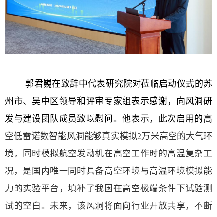
郭君巍在致辞中代表研究院对莅临启动仪式的苏
州市、吴中区领导和评审专家组表示感谢，向风洞研
发与建设团队成员致以慰问。他
表示
，此次启用的
高
空低雷诺数智能风洞能够真实模拟
2
万米高空的大气环
境，同时
模拟
航空发动机在高空工作时的高温复杂工
况，是国内唯一同时具备高空环境与高温环境模拟能
力的实验平台，填补了我国在高空极端条件下试验测
试的空白。未来，该风洞将面向行业开放共享，
不断