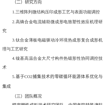
（二）研究方向
1.
三维阵列微结构压印成形工艺与表面功能调控
2.
高熵合金电流辅助微成形电致塑性效应机理研
究
3.
钛合金薄板电磁驱动冷环境热成形复合成形机
理与工艺研究
4.
镍基高温合金大尺寸构件热锻形性协同调控技
术
5.
基于
CO2
捕集技术的零碳循环能源体系优化与
集成
（三）团队概况