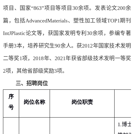
项目、国家“
863”
项目等项目
30
余项。发表论文
200
余
篇，包括
AdvancedMaterials
、塑性加工领域
TOP1
期刊
IntJPlastic
论文等，获国家发明专利
30
余项，参编专著
手册
3
本，培养研究生
90
余人。获
2012
年国家技术发明
二等奖
1
项，
2018
年、
2021
年获省部级技术发明一等奖
2
项，其他省部级奖励
3
项。
三、招聘岗位
序
岗位名称
岗位职责
号
1.
博士