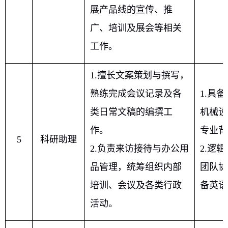
展产品线的宣传、推
广、培训及展会等相关
工作。
1.
擅长文案策划与撰写，
熟练完成会议记录及各
1.
具备
类日常文稿的编撰工
机械设
作。
专业背
5
科研助理
2.
负责来访接待与办公用
2.
逻辑
品管理，统筹组织内部
团队协
培训、会议及各类行政
备英语
活动。