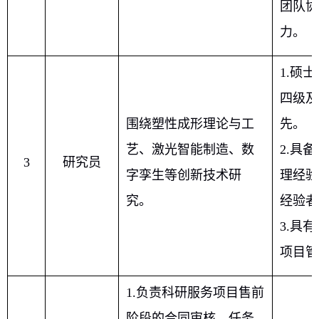
团队协
力。
1.
硕士
四级及
围绕塑性成形理论与工
先。
艺、激光智能制造、数
2.
具备
3
研究员
字孪生等创新技术研
理经验
究。
经验者
3.
具有
项目管
1.
负责科研服务项目售前
阶段的合同审核、任务