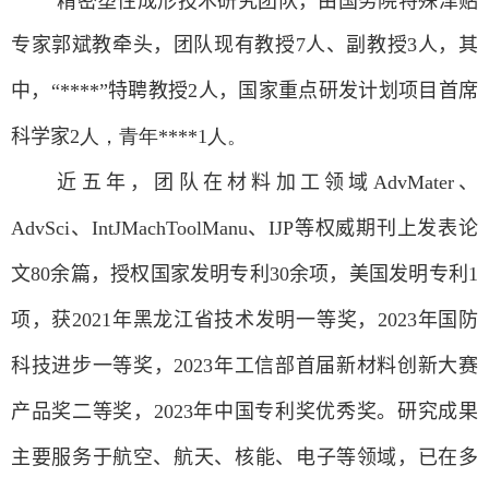
精密塑性成形技术研究团队，由国务院特殊津贴
专家郭斌教
牵头
，团队现有教授
7
人
、
副教授
3
人，其
中，
“
****
”
特聘教授
2
人，国家重点研发计划项目首席
科学家
2
人，青年****
1
人。
近五年，团队在材料加工领域
AdvMater
、
AdvSci
、
IntJMachToolManu
、
IJP
等权威期刊上发表论
文
80
余篇，授权国家发明专利
30
余项，美国发明专利
1
项，获
2021
年黑龙江省技术发明一等奖，
2023
年国防
科技进步一等奖，
2023
年工信部首届新材料创新大赛
产品奖二等奖，
2023
年中国专利奖优秀奖。研究成果
主要服务于航空、航天、核能、电子等领域，已在多