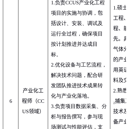
1.
负责
CCUS
产业化工程
1.
硕士
项目的实施与协调，
包
工程、
括
设计、安装、调试及
程、能
运行全过程，确保项目
先。具
按计划推进并达成目
气体分
标。
的产业
2.
优化设备与工艺流程，
用英语
解决技术问题，配合研
料及交
发团队推进技术成果转
产业化工
2.
熟悉
化与产业化落地。
6
程师（
CC
₂
捕集
3.
负责项目数据采集、分
US
领域）
技术及
析与报告撰写，参与现
备产业
场测试与性能评估，支