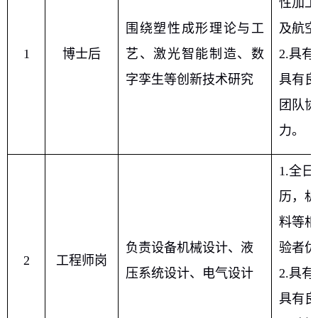
性加工
围绕塑性成形理论与工
及航空
1
博士后
艺、激光智能制造、数
2.
具有
字孪生等创新技术研究
具有良
团队协
力。
1.
全日
历，机
料等相
负责设备机械设计、液
验者优
2
工程师岗
压系统设计、电气设计
2.
具有
具有良