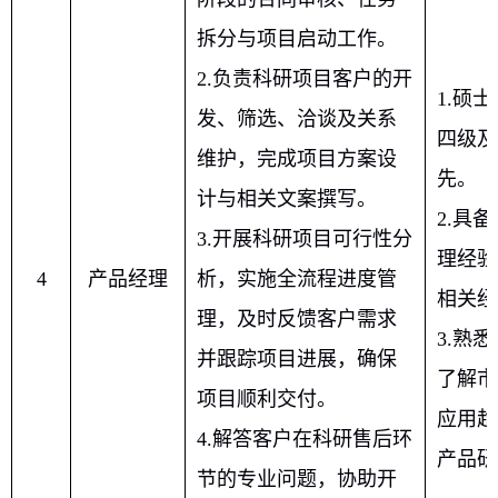
拆分与项目启动工作。
2.
负责科研项目客户的开
1.
硕士
发、筛选、洽谈及关系
四级及
维护，完成项目方案设
先。
计与相关文案撰写。
2.
具备
3.
开展科研项目可行性分
理经验
4
产品经理
析，实施全流程进度管
相关经
理，及时反馈客户需求
3.
熟悉
并跟踪项目进展，确保
了解市
项目顺利交付。
应用趋
4.
解答客户在科研售后环
产品研
节的专业问题，协助开