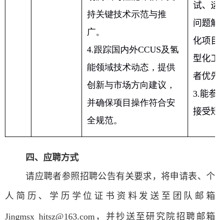
试、运
持关键技术示范与推
问题解
广。
化项目
4.
跟踪国内外
CCUS
及氢
型化工
能领域技术动态，提供
者优先
创新与市场方向建议，
3.
能参
并确保项目操作符合安
接受短
全规范。
四、应聘方式
请应聘者参照招聘公告有关要求，将申请表、个
人简历、学历学位证书资料发送至
团队邮箱
Jingmsx_hitsz@163.com
，并抄送至研究院
招聘邮箱