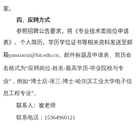
家
。
四、应聘方式
参照招聘公告要求，将
《专业技术类岗位申请
表》
、个人简历、学历学位证书等相关资料发送至邮
箱
yanxiacui@hit.edu.cn
。邮件标题及申请表、简历命
名格式为“应聘岗位
-
姓名
-
最高学历
-
毕业院校与专
业”，例如“博士后
-
张三
-
博士
-
哈尔滨工业大学电子信
息工程专业”。
联系人：
崔
老师
联系电话：
15364960121